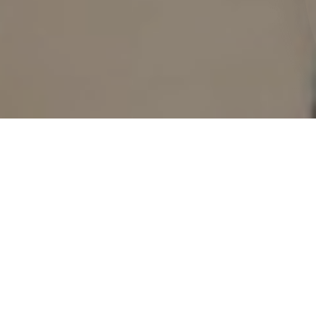
84
%
C’est le pourcentage d'étudiants admis en
deuxième année de Médecine, Maïeutique,
Odontologie, Pharmacie ou Kinésithérapie