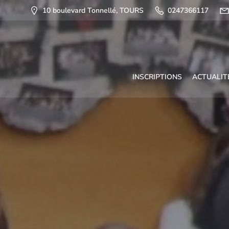
10 boulevard Tonnellé, TOURS
0247366117
INSCRIPTIONS
ACTUALIT