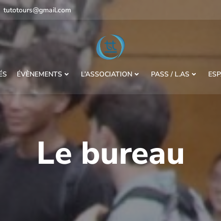
tutotours@gmail.com
ÉS
ÉVÈNEMENTS
L’ASSOCIATION
PASS / L.AS
ESP
Le bureau